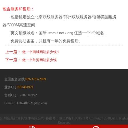
包含服务和售后：
包括稳定独立北京双线服务器/郑州双线服务器/香港美国服务
器/5000M高速空间
英文顶级域名：国际 .com /.net /.org 任选一个1个域名，
免费协助备案，并且有一年的免费售后。
上一篇：
做一个商城网站多少钱？
下一篇：
做一个外贸网站多少钱
全国服务热线
189-3765-2899
业务QQ
1187481921
售后QQ：2387362192
E-mail：1187481921@qq.com
郑州启凡计算机软件有限公司 备案号：豫ICP备11009532号 Copyright 2018,ALL Rights
Reserved