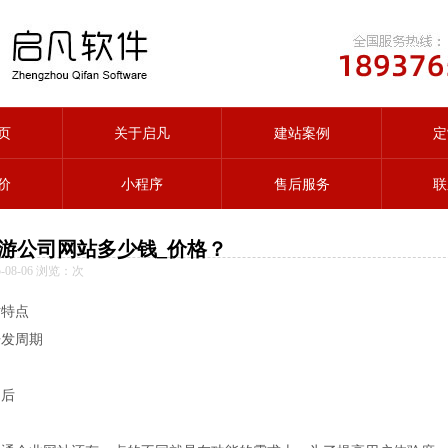
页
关于启凡
建站案例
定
价
小程序
售后服务
联
游公司网站多少钱_价格？
08-06 浏览：
次
站特点
开发周期
例
售后