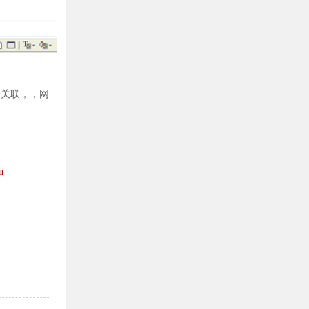
否关联，，网
n